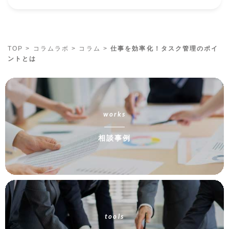
TOP
>
コラムラボ
>
コラム
>
仕事を効率化！タスク管理のポイ
ントとは
works
相談事例
tools