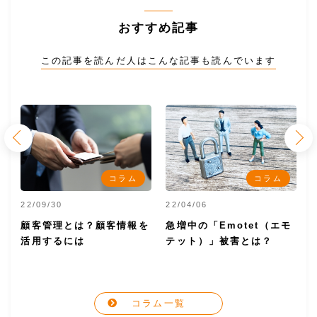
おすすめ記事
この記事を読んだ人はこんな記事も読んでいます
コラム
コラム
22/09/30
22/04/06
2
と
顧客管理とは？顧客情報を
急増中の「Emotet（エモ
活用するには
テット）」被害とは？
コラム一覧