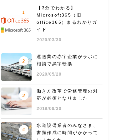
【3分でわかる】
1
Microsoft365（旧
office365）まるわかりガ
イド
2020/03/30
運送業の赤字企業がラボに
2
相談で黒字転換
2020/05/20
働き方改革で労務管理の対
3
応が必須となりました
2019/09/30
水道設備業者のみなさま、
4
書類作成に時間がかかって
いませんか。