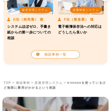
販売管理システム
経費精算システム
G社（卸売業） 様
F社（製造業） 様
システムほぼゼロ、手書き
電子帳簿保存法への対応は
う
紙からの第一歩についての
どうしたら良いか
相談
相談事例一覧
TOP
>
相談事例
>
原価管理システム
>
kintoneを使っているけ
ど無限に費用がかかるという相談